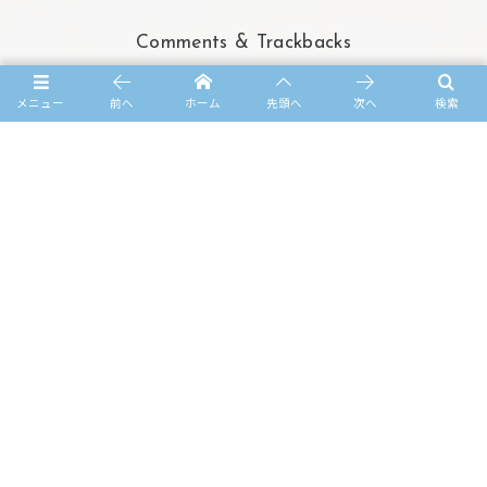
Comments & Trackbacks
メニュー
前へ
ホーム
先頭へ
次へ
検索
Comments ( 3 )
Trackbacks ( 0 )
By My Name
2013年6月28日 6:59 PM
DigiPressであんなサイトやこんなサイトを簡単に作っちゃおう！
インスピレーションをすぐ形にできるよ！
By My Name
2013年6月28日 6:59 PM
やぁ！