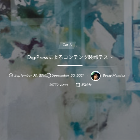
, …
Cat A
DigiPressによるコンテンツ装飾テスト
September
30
,
2018
September
20
,
2021
Becky Mendez
38779 views
約12分