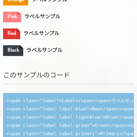
Orange
ラベルサンプル
Pink
ラベルサンプル
Red
ラベルサンプル
Black
ラベルサンプル
このサンプルのコード
<span class="label">Label</span><span>ラベルサンプ
<span class="label label-blue">New</span><sp
<span class="label label-lightblue">Blue</sp
<span class="label label-green">Green</span>
<span class="label label-primary">Primary</s