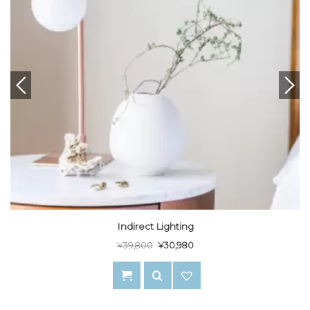
Indirect Lighting
¥
39,800
¥
30,980