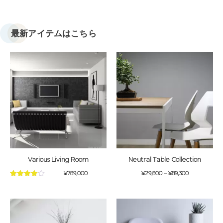
最新アイテムはこちら
Various Living Room
Neutral Table Collection
–
¥
789,000
¥
29,800
¥
89,300
5段階中
4.00
の評
価