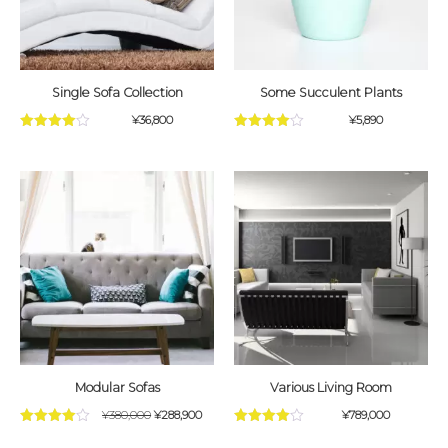
Single Sofa Collection
Some Succulent Plants
¥
36,800
¥
5,890
5段階中
5段階中
4.75
の評価
4.25
の評
価
Modular Sofas
Various Living Room
¥
380,000
¥
288,900
¥
789,000
5段階中
5段階中
4.00
の評
4.00
の評