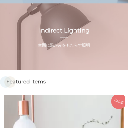
Indirect Lighting
空間に温かみをもたらす照明
Featured Items
!
SALE!