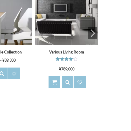
le Collection
Various Living Room
Indoor H
–
¥
89,300
5段階中
5段
4.00
¥
789,000
3.50
¥
3
の評価
の評