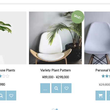
SALE!
 Lighting
Some Succulent Plants
Modula
¥
30,980
5段階中
5段
4.25
¥
5,890
¥
380,000
4.00
の評価
の評