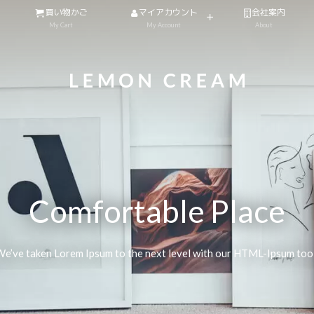
買い物かご
マイアカウント
会社案内
My Cart
My Account
About
Comfortable Place
e’ve taken Lorem Ipsum to the next level with our HTML-Ipsum too