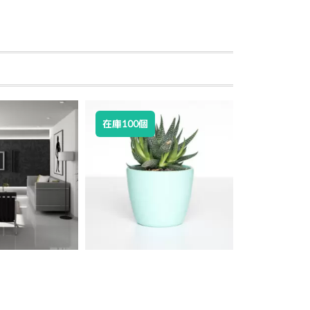
SALE!
在庫100個
在庫切れ
¥
¥