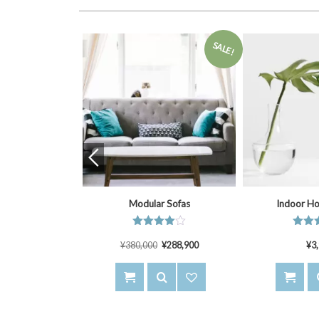
SALE!
SALE!
ant Pattern
Personal White Chair
Indirect
–
¥
298,000
¥
39,800
5段階中
¥
29,800
3.75
¥
24,800
の評価