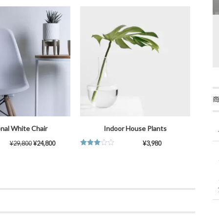
価
Various Living Room
¥
789,000
お買い物カゴに追加
nal White Chair
Indoor House Plants
¥
29,800
¥
24,800
¥
3,980
5段階中
3.50
の
評価