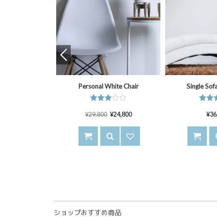
 Lighting
Personal White Chair
Single Sof
¥
30,980
5段階中
5段階
¥
29,800
3.75
¥
24,800
4.75
¥
36
の評価
の評
ショップおすすめ商品