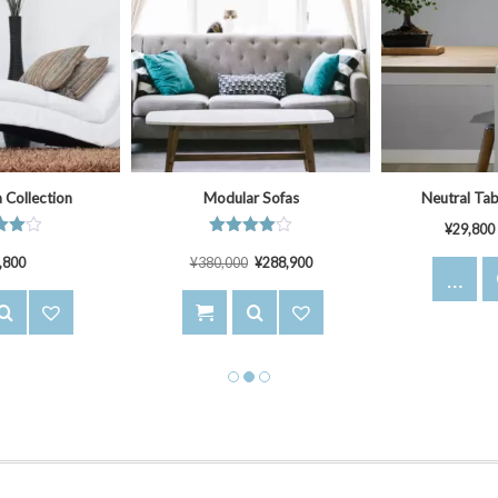
a Collection
Modular Sofas
Neutral Tab
¥
29,800
中
5段階中
,800
¥
380,000
4.00
¥
288,900
価
の評価