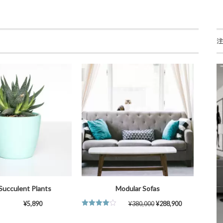
Succulent Plants
Modular Sofas
¥
5,890
¥
380,000
¥
288,900
5段階中
4.00
の評