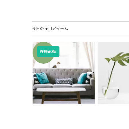
今日の注目アイテム
SALE!
在庫60個
¥
30,980
¥
380,000
¥
288,900
¥