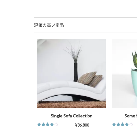
評価の高い商品
SALE!
在庫切れ
Single Sofa Collection
Some 
¥
36,800
5段階中
5段階中
4.75
の評価
4.25
の評