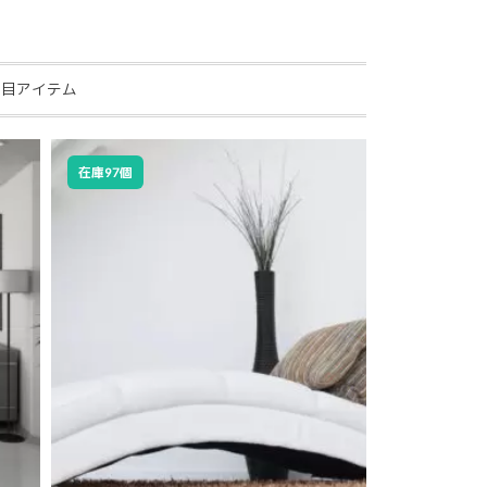
注目アイテム
SALE!
在庫97個
在庫100個