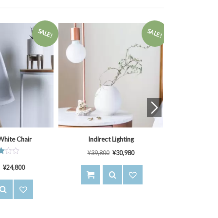
SALE!
r Sofas
Indoor House Plants
Variety P
¥
89,000
階中
5段階中
¥
288,900
3.50
¥
3,980
価
の評価