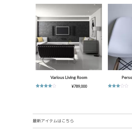
価
 Plants
Variety Plant Pattern
¥
89,000
–
¥
298,000
追加
オプションを選択
Various Living Room
Perso
¥
789,000
5段階中
5段階中
4.00
の評
3.75
の評
価
価
最新アイテムはこちら