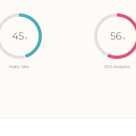
45
56
%
%
Static Site
SEO Analytics