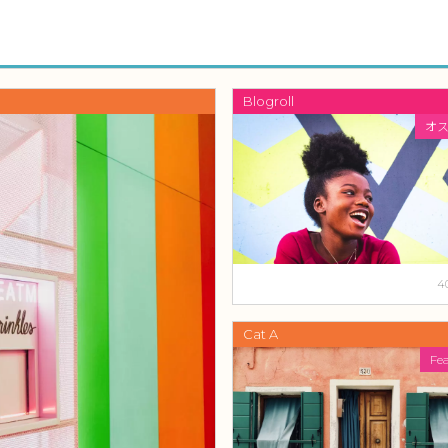
Blogroll
オ
4
Cat A
Fe