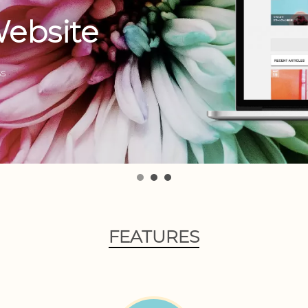
Website
ss
FEATURES