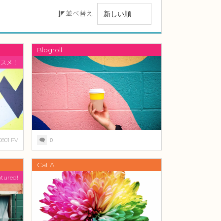
並べ替え
Blogroll
ススメ！
0801 PV
0
Cat A
atured!