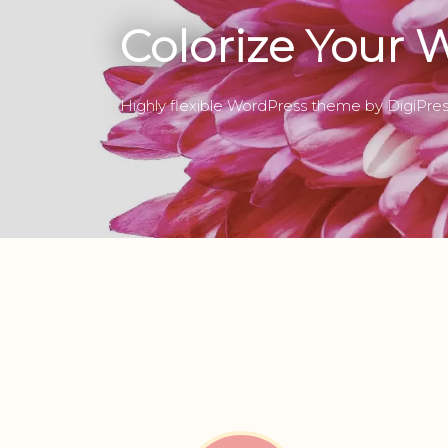
Colorize Your 
Highly flexible WordPress theme by DigiPre