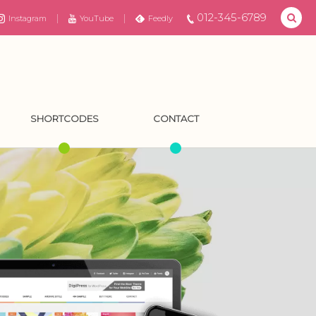
012-345-6789
Instagram
YouTube
Feedly
SHORTCODES
CONTACT