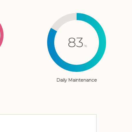
84
%
Daily Maintenance