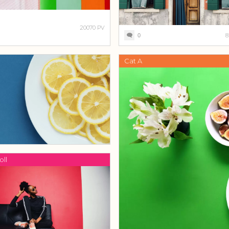
20070 PV
8
0
Cat A
oll